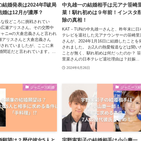
結婚発表は2024年⁉破局
中丸雄一の結婚相手は元アナ笹崎
結婚は12月が濃厚？
菜！馴れ初めは９年前！インスタ
除の真相！
んな役どころに挑戦されてい
の広瀬アリスさん。その交際中
KAT－TUNの中丸雄一さんと、昨年末に日
ジャニ∞の大倉忠義さんと言われ
テレビを退社した元アナウンサーの笹崎里
瀬アリスさんと大倉忠義さん
さんが、2024年1月16日に結婚したことを
噂されていましたが、ここに来
されました。 お2人の熱愛報道などは聞い
婚間近だと言われています。...
ことが無く、馴れ初めは何だったのか？ 
里菜さんの日本テレビ退社理由は？妊娠...
2024年6月26日
ジャニーズ結婚
ジャニーズ
婚願望は？歴代彼女5人と
宇野実彩子の結婚相手は小山慶一