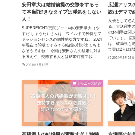
安田章大は結婚前提の交際をするっ
広瀬アリスの
て本当⁉好きなタイプは浮気をしない
説はデマで
人！
女優として色
る、大活躍中
SUPEREIGHT(元関ジャニ∞)の安田章大（や
のお相手は関
すだ しょうた）さんは、ワイルドで独特なフ
ています。 広
ァッションセンスの個性的な方ですね。 2024
は、破局説も
年現在は39歳でそろそろ結婚の話が出てもよ
て実は2人は結
さそうですね！ 今回は安田さんの結婚に対す
る考えや、交際する人とは結婚前提でお...
2024年6月26日
2024年7月12日
ジャニーズ結婚
高橋海人の結婚観が素敵すぎ！独特
永瀬廉の結