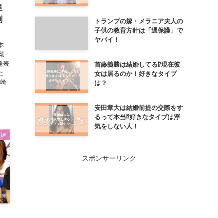
里
削
トランプの嫁・メラニア夫人の
子供の教育方針は「過保護」で
ヤバイ！
本
菜
発表
首藤義勝は結婚してる⁉現在彼
た
女は居るのか！好きなタイプ
笹崎
は？
安田章大は結婚前提の交際をす
るって本当⁉好きなタイプは浮
気をしない人！
結婚
スポンサーリンク