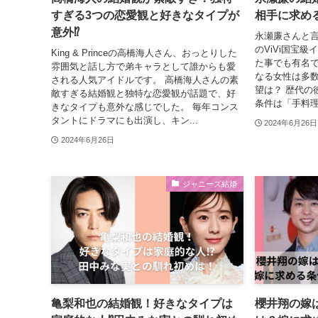
すぎる3つの恋愛観と好きなタイプが
相手に求め
意外⁉
永瀬廉さんと言
のViVi国宝
King & Princeの高橋海人さん、おっとりした
た事でも有名で
雰囲気と話し方で弟キャラとして誰からも愛
なる女性は多
される人気アイドルです。 高橋海人さんの素
望は？ 歴代の
敵すぎる結婚観と独特な恋愛観が話題で、好
条件は「手料理」
きなタイプも意外な感じでした。 毎年コンス
タントにドラマにも出演し、キン...
2024年6月26日
2024年6月26日
ジャニーズ結婚
亀梨和也の結婚観！好きなタイプは
櫻井翔の嫁