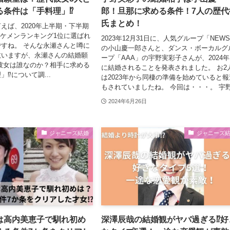
る条件は「手料理」⁉
郎！旦那に求める条件！7人の歴代
氏まとめ！
えば、2020年上半期・下半期
級イケメンランキング1位に選ばれ
2023年12月31日に、人気グループ「NEW
すね。 そんな永瀬さんと噂に
の小山慶一郎さんと、ダンス・ボーカルグ
数いますが、永瀬さんの結婚願
ープ「AAA」の宇野実彩子さんが、2024
彼女は誰なのか？相手に求める
に結婚されることを発表されました。 お2
⁉について調...
は2023年から同棲の準備を始めていると報
もされていましたね。 今回は・・・。 宇野.
2024年6月26日
ジャニーズ結婚
ジャニーズ
は高内美恵子で馴れ初め
深澤辰哉の結婚観がヤバ過ぎる⁉好