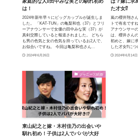
家庭的な人⁉田中みな実との馴れ初め
は？嫁に求
は！
た才女⁉
2024年新年早々にビッグカップルが誕生しま
嵐の櫻井翔さ
した。 「KAT‐TUN」の亀梨和也（37）とフリ
トで有名です
ーアナウンサーで女優の田中みな実（37）が
アナウンサーの
真剣交際していると報道されました。 どちら
は、櫻井さん
も男の色気と女の色気を持っているお2人で、
初めと、嫁に求
お似合いですね。 今回は亀梨和也さん...
した才女⁉につい
2024年6月26日
2024年6月14日
ジャニーズ結婚
東山紀之と嫁・木村佳乃の出会いや
馴れ初め！子供は2人でパパが大好