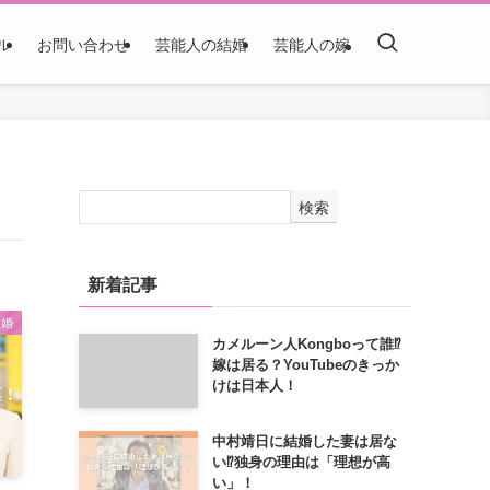
ル
お問い合わせ
芸能人の結婚
芸能人の嫁
検索
新着記事
結婚
カメルーン人Kongboって誰⁉
嫁は居る？YouTubeのきっか
けは日本人！
中村靖日に結婚した妻は居な
い⁉独身の理由は「理想が高
い」！