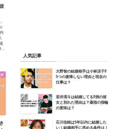
彼
S」
ル
年内
人
道
..
人気記事
大野智の結婚相手は小林涼子⁉
結婚
5つの復帰しない理由と現在の
仕事は？
若井滉斗は結婚してる⁉例の彼
女と別れた理由は？薬指の指輪
の意味は？
石川佳純は5年以内に結婚した
き
い！結婚相手に求める条件は！