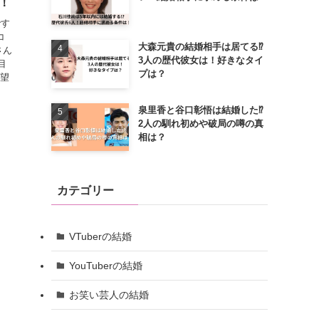
！
です
コ
大森元貴の結婚相手は居てる⁉
さん
3人の歴代彼女は！好きなタイ
目
プは？
願望
泉里香と谷口彰悟は結婚した⁉
2人の馴れ初めや破局の噂の真
相は？
カテゴリー
VTuberの結婚
YouTuberの結婚
お笑い芸人の結婚