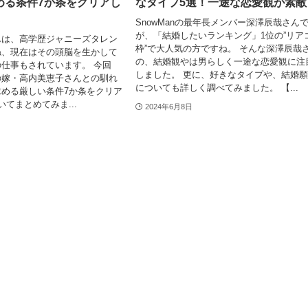
める条件7か条をクリアし
なタイプ5選！一途な恋愛観が素敵
SnowManの最年長メンバー深澤辰哉さん
が、「結婚したいランキング」1位の”リア
んは、高学歴ジャニーズタレン
枠”で大人気の方ですね。 そんな深澤辰哉
ね、現在はその頭脳を生かして
の、結婚観やは男らしく一途な恋愛観に注
仕事もされています。 今回
しました。 更に、好きなタイプや、結婚
の嫁・高内美恵子さんとの馴れ
についても詳しく調べてみました。 【...
める厳しい条件7か条をクリア
てまとめてみま...
2024年6月8日