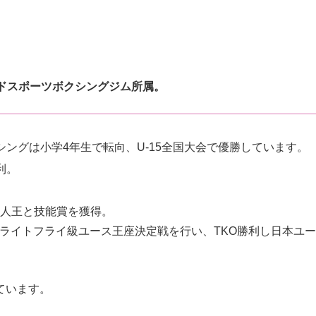
ドスポーツボクシングジム所属。
シングは小学4年生で転向、
U-15全国大会
で優勝しています。
利。
人王と技能賞を獲得。
日本ライトフライ級ユース王座決定戦を行い、TKO勝利し日本ユー
ています。