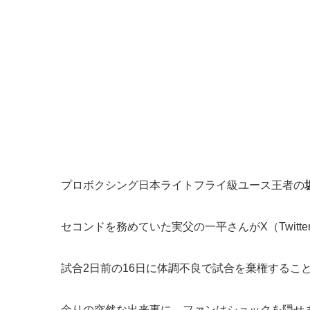
プロボクシング日本ライトフライ級ユース王者の
セコンドを務めていた実父の一平さんがX（Twitt
試合2日前の16日に体調不良で試合を棄権するこ
余りの突然な出来事に、ファンはショックを隠せ