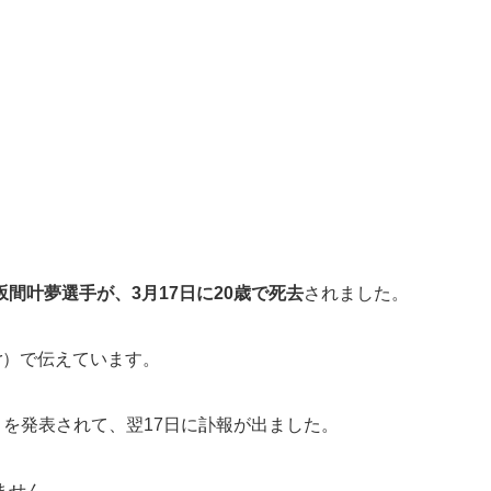
坂間叶夢選手が、3月17日に20歳で死去
されました。
er）で伝えています。
とを発表されて、翌17日に訃報が出ました。
ません。