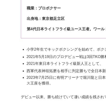
職業：プロボクサー
出身地：東京都足立区
第4代日本ライトフライ級ユース王者。ワール
小学2年生で
キックボクシング
を始めて、ボク
2021年
5月19日のプロデビュー戦は3回TKO勝
2021年東日本ライトフライ級新人王として、
西軍代表神垣拓磨を相手に判定勝ちで全日本新
2023年7月25日に有明アリーナで堀川龍と
ス王座を獲得。
デビュー以来、勝ち続けていて凄い成績を残され