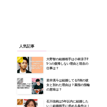
人気記事
大野智の結婚相手は小林涼子⁉
5つの復帰しない理由と現在の
仕事は？
若井滉斗は結婚してる⁉例の彼
女と別れた理由は？薬指の指輪
の意味は？
石川佳純は5年以内に結婚した
い！結婚相手に求める条件は！