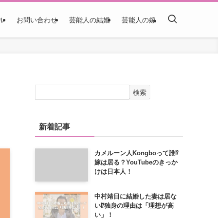
ル
お問い合わせ
芸能人の結婚
芸能人の嫁
検索
新着記事
カメルーン人Kongboって誰⁉
嫁は居る？YouTubeのきっか
けは日本人！
中村靖日に結婚した妻は居な
い⁉独身の理由は「理想が高
い」！