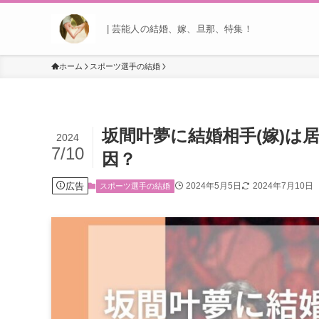
| 芸能人の結婚、嫁、旦那、特集！
ホーム
スポーツ選手の結婚
坂間叶夢に結婚相手(嫁)は
2024
7/10
因？
広告
2024年5月5日
2024年7月10日
スポーツ選手の結婚