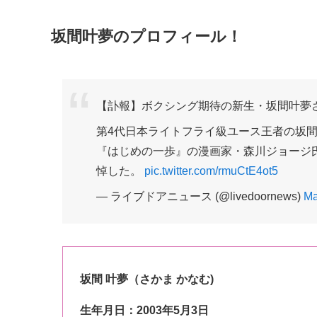
坂間叶夢のプロフィール！
【訃報】ボクシング期待の新生・坂間叶夢さ
第4代日本ライトフライ級ユース王者の坂間
『はじめの一歩』の漫画家・森川ジョージ
悼した。
pic.twitter.com/rmuCtE4ot5
— ライブドアニュース (@livedoornews)
Ma
坂間 叶夢（さかま かなむ)
生年月日：2003年5月3日