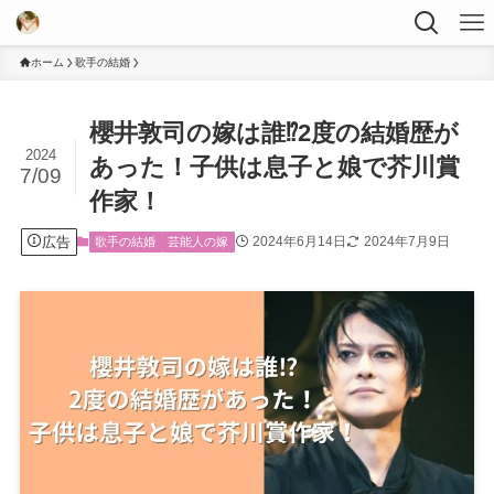
ホーム
歌手の結婚
櫻井敦司の嫁は誰⁉2度の結婚歴が
2024
あった！子供は息子と娘で芥川賞
7/09
作家！
広告
2024年6月14日
2024年7月9日
歌手の結婚
芸能人の嫁