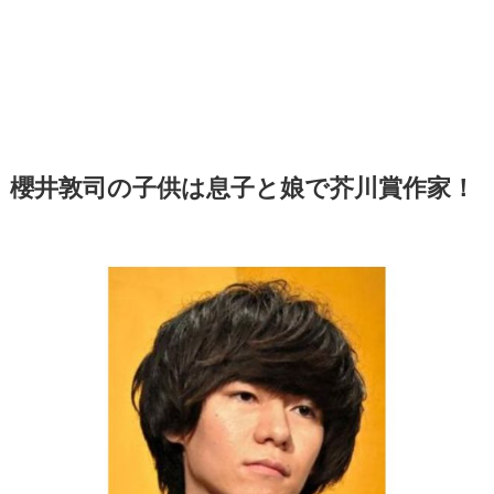
櫻井敦司の子供は息子と娘で芥川賞作家！