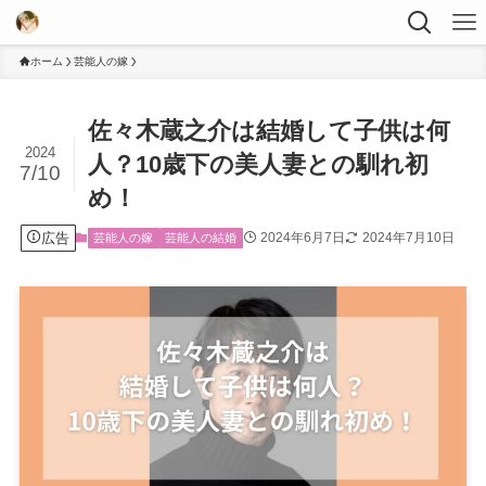
ホーム
芸能人の嫁
佐々木蔵之介は結婚して子供は何
2024
人？10歳下の美人妻との馴れ初
7/10
め！
広告
2024年6月7日
2024年7月10日
芸能人の嫁
芸能人の結婚